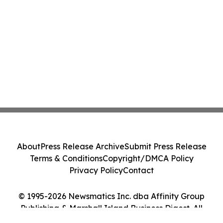
About
Press Release Archive
Submit Press Release
Terms & Conditions
Copyright/DMCA Policy
Privacy Policy
Contact
© 1995-2026 Newsmatics Inc. dba Affinity Group
Publishing & Marshall Island Business Digest. All
Rights Reserved.