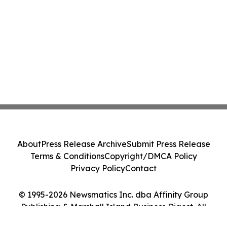
About
Press Release Archive
Submit Press Release
Terms & Conditions
Copyright/DMCA Policy
Privacy Policy
Contact
© 1995-2026 Newsmatics Inc. dba Affinity Group
Publishing & Marshall Island Business Digest. All
Rights Reserved.