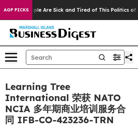
 Win: “People Are Sick and Tired of This Politics of Ha
AGP PICKS
Learning Tree
International 荣获 NATO
NCIA 多年期商业培训服务合
同 IFB-CO-423236-TRN