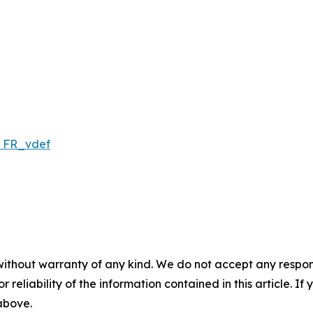
s FR_vdef
without warranty of any kind. We do not accept any responsib
r reliability of the information contained in this article. I
 above.