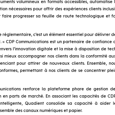
cuments volumineux en formats accessibles, automatise l
ation nécessaires pour offrir des expériences clients inclus
faire progresser sa feuille de route technologique et fo
e réglementaire, c’est un élément essentiel pour délivrer 
.
« CDP Communications est un partenaire de confiance d
ers l’innovation digitale et la mise à disposition de tech
si mieux accompagner nos clients dans la conformité a
érenciant pour attirer de nouveaux clients. Ensemble, n
onformes, permettant à nos clients de se concentrer plei
unications renforce la plateforme phare de gestion d
 en parts de marché. En associant les capacités de CD
intelligente, Quadient consolide sa capacité à aider 
ensemble des canaux numériques et papier.