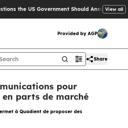
he US Government Should Answer About Its Secr
View all
Provided by AGP
Share
mmunications pour
e en parts de marché
 permet à Quadient de proposer des